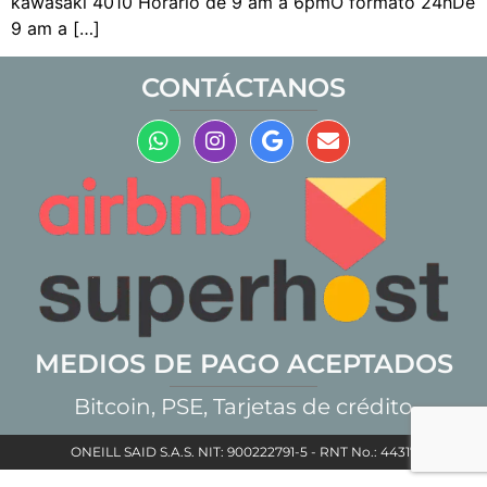
kawasaki 4010 Horario de 9 am a 6pmO formato 24hDe
9 am a […]
CONTÁCTANOS
MEDIOS DE PAGO ACEPTADOS
Bitcoin, PSE, Tarjetas de crédito
ONEILL SAID S.A.S. NIT: 900222791-5 - RNT No.: 44317