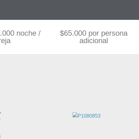
.000 noche /
$65.000 por persona
reja
adicional
,
,
s
a