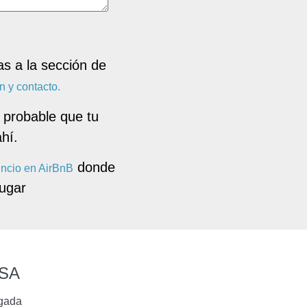
s a la sección de
n y contacto.
 probable que tu
hí.
donde
ncio en AirBnB
lugar
SA
egada