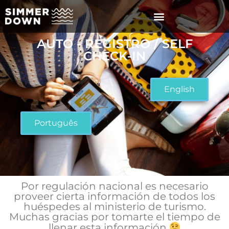
AUTO - REGISTRO / SELF
CHECK-IN
English
Português
Por regulación nacional es necesario
proveer cierta información de todos los
huéspedes al ministerio de turismo.
Muchas gracias por tomarte el tiempo de
llenar esta información