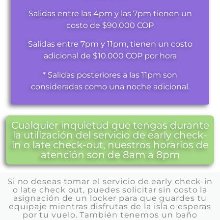
Salidas entre las 4pm y las 7pm tienen un
costo de $90.000 COP
Salidas entre 7pm y 11pm, tienen un costo
adicional de $10.000 COP por hora
* Salidas posteriores a las 11pm son
consideradas como una noche adicional.
Cualquier inquietud que tengas durante
la utilización del servicio de early check-
in o late check-out, nuestros horarios de
atención son de 8am a 8pm
Si no deseas tomar el servicio de early check-in
o late check out, puedes solicitar sin costo la
asignación de un locker para que guardes tu
equipaje mientras disfrutas de la isla o esperas
por tu vuelo. También tenemos un baño