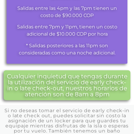
Salidas entre las 4pm y las 7pm tienen un
costo de $90.000 COP
Salidas entre 7pm y 11pm, tienen un costo
adicional de $10.000 COP por hora
* Salidas posteriores a las 11pm son
consideradas como una noche adicional.
Cualquier inquietud que tengas durante
la utilización del servicio de early check-
in o late check-out, nuestros horarios de
atención son de 8am a 8pm
Si no deseas tomar el servicio de early check-in
o late check out, puedes solicitar sin costo la
asignación de un locker para que guardes tu
equipaje mientras disfrutas de la isla o esperas
por tu vuelo. También tenemos un baño