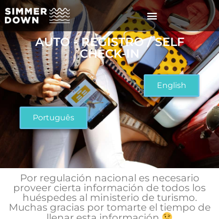
AUTO - REGISTRO / SELF
CHECK-IN
English
Português
Por regulación nacional es necesario
proveer cierta información de todos los
huéspedes al ministerio de turismo.
Muchas gracias por tomarte el tiempo de
llenar esta información