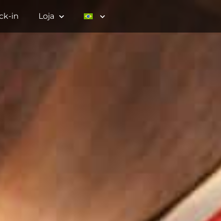
ck-in
Loja