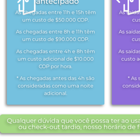
antecipado
As chegadas entre 11h e 15h têm
As saída
um custo de $50.000 COP.
cu
As chegadas entre 8h e 11h têm
As saída
um custo de $90.000 COP.
cu
As chegadas entre 4h e 8h têm
As saída
um custo adicional de $10.000
custo a
COP por hora.
* As chegadas antes das 4h são
* As 
consideradas como uma noite
consid
adicional.
Qualquer dúvida que você possa ter ao usa
ou check-out tardio, nosso horário de