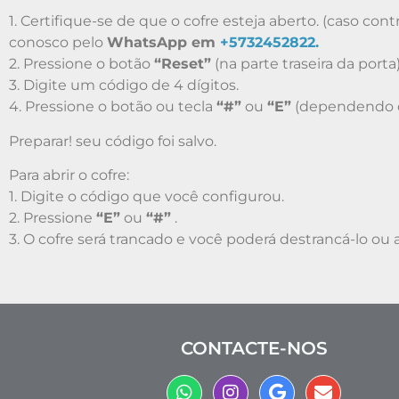
1. Certifique-se de que o cofre esteja aberto. (caso con
conosco pelo
WhatsApp em
+5732452822.
2. Pressione o botão
“Reset”
(na parte traseira da porta)
3. Digite um código de 4 dígitos.
4. Pressione o botão ou tecla
“#”
ou
“E”
(dependendo d
Preparar! seu código foi salvo.
Para abrir o cofre:
1. Digite o código que você configurou.
2. Pressione
“E”
ou
“#”
.
3. O cofre será trancado e você poderá destrancá-lo ou a
CONTACTE-NOS