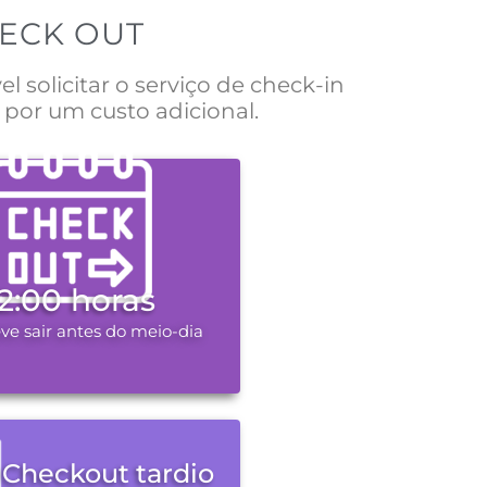
HECK OUT
 solicitar o serviço de check-in
 por um custo adicional.
12:00 horas
ve sair antes do meio-dia
Checkout tardio