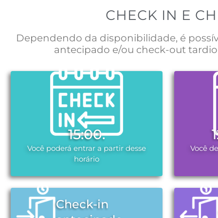
CHECK IN E C
Dependendo da disponibilidade, é possível
antecipado e/ou check-out tardio
15:00.
Você poderá entrar a partir desse
Você de
horário
Check-in