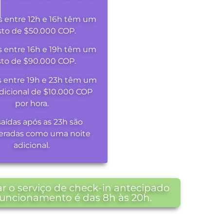
s entre 12h e 16h têm um
sto de $50.000 COP.
s entre 16h e 19h têm um
sto de $90.000 COP.
s entre 19h e 23h têm um
dicional de $10.000 COP
por hora.
saídas após as 23h são
eradas como uma noite
adicional.
r o serviço de check-in antecipado
 funcionamento é das 8h às 20h.