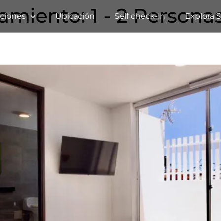
jamiento:
1 - 2 Persona
ciones
Ubicación
Self check-in
Explora S