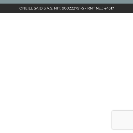
ONEILL SAID S.A.S. NIT: 900222791-5 - RNT No.: 44317