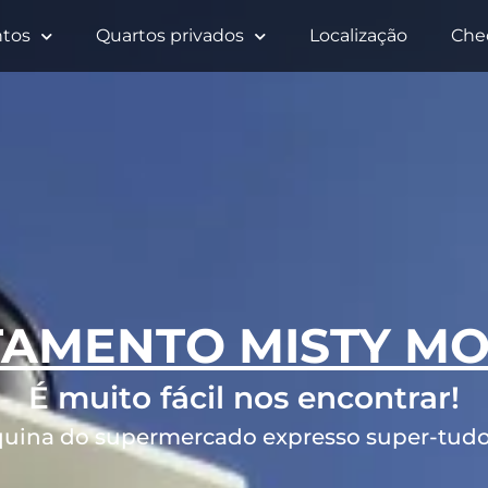
tos
Quartos privados
Localização
Che
AMENTO MISTY M
É muito fácil nos encontrar!
quina do supermercado expresso super-tudo 