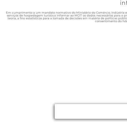
i
Em cumprimento a um mandato normativo do Ministério do Comércio, Indústria e Tu
serviços de hospedagem turística informar ao MCIT os dados necessários para o 
teoria, a fins estatísticos para a tomada de decisões em matéria de políticas públi
consentimento do hós
REGRAS DA CA
Por favor, leia-os antes 
Obrigado!
Mal posso esperar para o