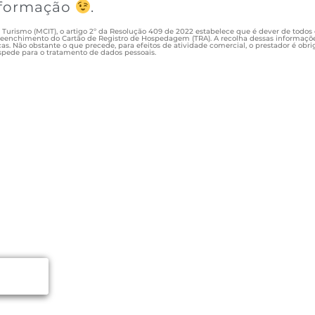
nformação
.
rismo (MCIT), o artigo 2º da Resolução 409 de 2022 estabelece que é dever de todos 
preenchimento do Cartão de Registro de Hospedagem (TRA). A recolha dessas informaçõe
cas. Não obstante o que precede, para efeitos de atividade comercial, o prestador é obrig
pede para o tratamento de dados pessoais.
SA
de chegar
s ler