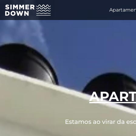
Apartamen
APART
Estamos ao virar da es