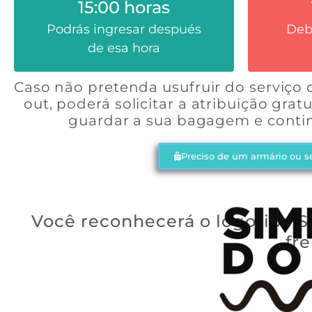
15:00 horas
para ingresos antes de las 9am
ho
y $50.000 COP para ingresos
Podrás ingresar después
Debe
exten
después de las 9am
de esa hora
Caso não pretenda usufruir do serviço d
out, poderá solicitar a atribuição grat
guardar a sua bagagem e continu
Preciso de um armário ou se
Você reconhecerá o logotipo 
fr