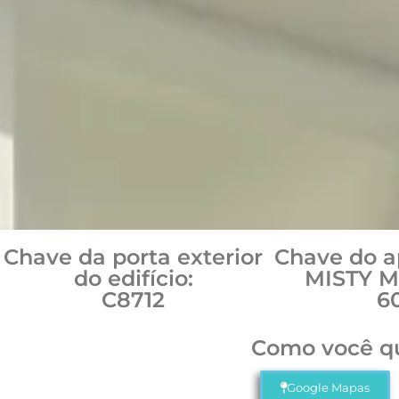
Chave da porta exterior
Chave do 
do edifício:
MISTY 
C8712
6
Como você qu
Google Mapas