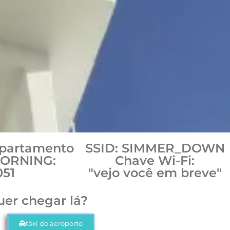
apartamento
SSID: SIMMER_DOWN
MORNING:
Chave Wi-Fi:
051
"vejo você em breve"
er chegar lá?
táxi do aeroporto