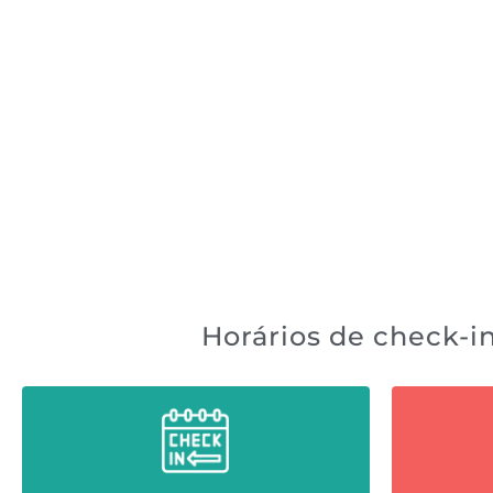
Horários de check-i
Early check-in
Por u
Por un costo de $90.000 COP
para 