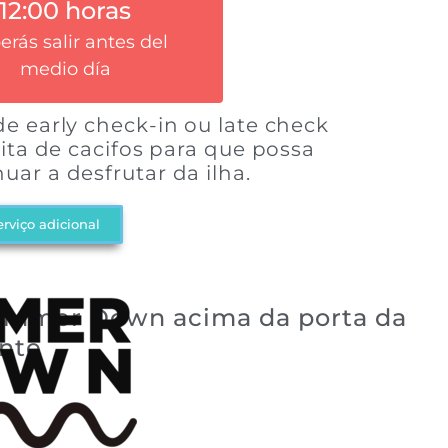
12:00 horas
ras y late check-out
rás salir antes del
dido por $90.000 hasta
medio día
las 24:00 horas.
e early check-in ou late check
uita de cacifos para que possa
ar a desfrutar da ilha.
rviço adicional
Simmer Down acima da porta da
ente