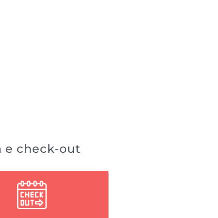
n e check-out
Late check-out
n costo de $50.000 COP
salidas hasta las 17:00