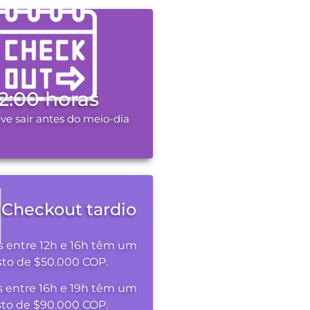
12:00 horas
ve sair antes do meio-dia
Checkout tardio
s entre 12h e 16h têm um
sto de $50.000 COP.
s entre 16h e 19h têm um
sto de $90.000 COP.