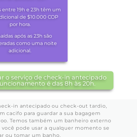
s entre 19h e 23h têm um
dicional de $10.000 COP
por hora.
saídas após as 23h são
eradas como uma noite
adicional.
r o serviço de check-in antecipado
 funcionamento é das 8h às 20h.
heck-in antecipado ou check-out tardio,
 um cacifo para guardar a sua bagagem
u voo. Temos também um banheiro externo
ue você pode usar a qualquer momento se
ocar ou tomar um banho.