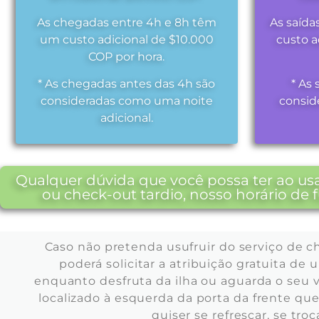
As chegadas entre 4h e 8h têm
As saída
um custo adicional de $10.000
custo a
COP por hora.
* As chegadas antes das 4h são
* As 
consideradas como uma noite
consid
adicional.
Qualquer dúvida que você possa ter ao usa
ou check-out tardio, nosso horário de
Caso não pretenda usufruir do serviço de c
poderá solicitar a atribuição gratuita de
enquanto desfruta da ilha ou aguarda o se
localizado à esquerda da porta da frente q
quiser se refrescar, se tr