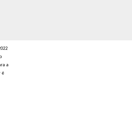
2022
o
ara a
r é