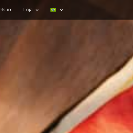
ck-in
Loja