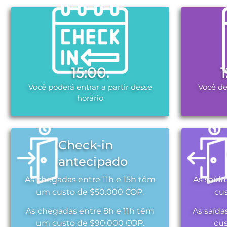
15:00.
Você poderá entrar a partir desse
Você de
horário
Check-in
antecipado
As chegadas entre 11h e 15h têm
As saída
um custo de $50.000 COP.
cu
As chegadas entre 8h e 11h têm
As saída
um custo de $90.000 COP.
cu