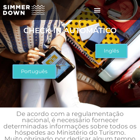
CHECK-IN AUTOMÁTICO
Inglês
Português
De acordo com a regulamentação
nacional, é necessário fornecer
determinadas informações sobre todos os
hóspedes ao Ministério do Turismo.
Muito obrigado por dedicar algum tempo