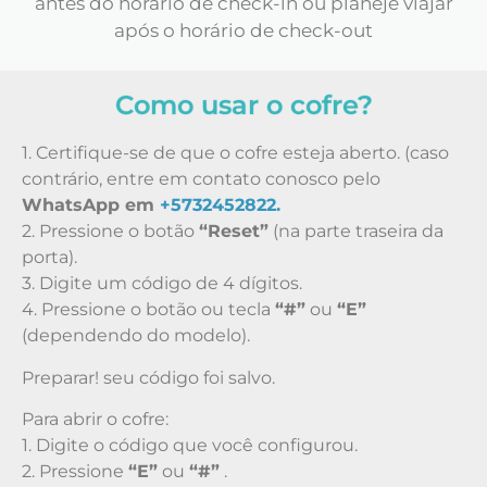
antes do horário de check-in ou planeje viajar
após o horário de check-out
Como usar o cofre?
1. Certifique-se de que o cofre esteja aberto. (caso
contrário, entre em contato conosco pelo
WhatsApp em
+5732452822.
2. Pressione o botão
“Reset”
(na parte traseira da
porta).
3. Digite um código de 4 dígitos.
4. Pressione o botão ou tecla
“#”
ou
“E”
(dependendo do modelo).
Preparar! seu código foi salvo.
Para abrir o cofre:
1. Digite o código que você configurou.
2. Pressione
“E”
ou
“#”
.