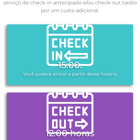
serviço de check-in antecipado e/ou check-out tardio
por um custo adicional.
15:00.
Você poderá entrar a partir desse horário
12:00 horas