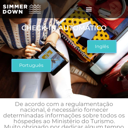
CHECK-IN AUTOMÁTICO
Inglês
Português
De acordo com a regulamentação
nacional, é necessário fornecer
determinadas informações sobre todos os
hóspedes ao Ministério do Turismo.
Muito obrigado por dedicar algum tempo