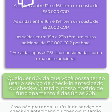
As saídas entre 12h e 16h têm um custo de
$50.000 COP.
As saídas entre 16h e 19h têm um custo de
$90.000 COP.
As saídas entre 19h e 23h têm um custo
adicional de $10.000 COP por hora.
* As saídas após as 23h são consideradas como
uma noite adicional.
Qualquer dúvida que você possa ter ao
usar o serviço de check-in antecipado
ou check-out tardio, nosso horário de
funcionamento é das 8h às 20h.
Caso não pretenda usufruir do serviço de
check-in antecipado ou check-out tardio,