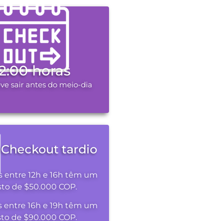
12:00 horas
ve sair antes do meio-dia
Checkout tardio
s entre 12h e 16h têm um
sto de $50.000 COP.
s entre 16h e 19h têm um
sto de $90.000 COP.