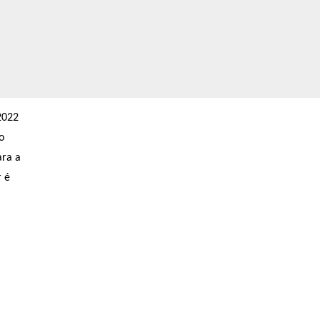
2022
o
ara a
r é