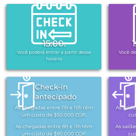
15:00.
Você poderá entrar a partir desse
Você de
horário
Check-in
antecipado
As chegadas entre 11h e 15h têm
As saída
um custo de $50.000 COP.
cu
As chegadas entre 8h e 11h têm
As saída
um custo de $90.000 COP.
cu