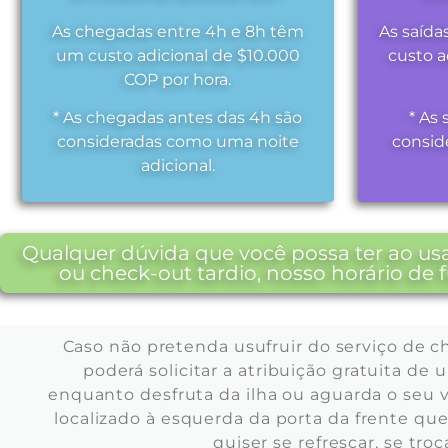
As chegadas entre 4h e 8h têm
As saída
um custo adicional de $10.000
custo a
COP por hora.
* As chegadas antes das 4h são
* As 
consideradas como uma noite
consid
adicional.
Qualquer dúvida que você possa ter ao usa
ou check-out tardio, nosso horário de
Caso não pretenda usufruir do serviço de c
poderá solicitar a atribuição gratuita de
enquanto desfruta da ilha ou aguarda o se
localizado à esquerda da porta da frente q
quiser se refrescar, se tr