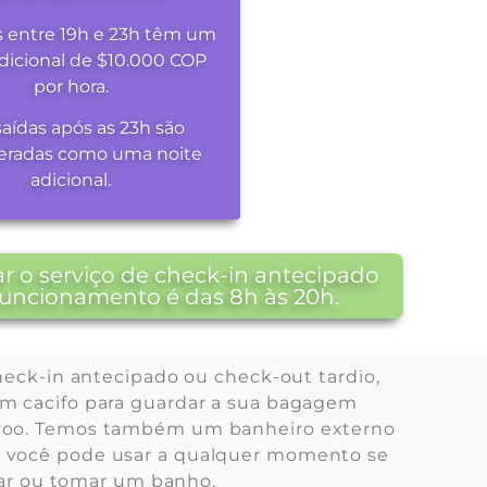
s entre 19h e 23h têm um
dicional de $10.000 COP
por hora.
saídas após as 23h são
eradas como uma noite
adicional.
r o serviço de check-in antecipado
 funcionamento é das 8h às 20h.
heck-in antecipado ou check-out tardio,
 um cacifo para guardar a sua bagagem
u voo. Temos também um banheiro externo
ue você pode usar a qualquer momento se
ocar ou tomar um banho.