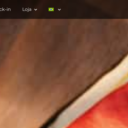
ck-in
Loja