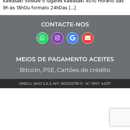
kawasaki 5xMule 5 lugares kawasaki 4010 Horário das
9h às 18hOu formato 24hDas […]
CONTACTE-NOS
MEIOS DE PAGAMENTO ACEITES
Bitcoin, PSE, Cartões de crédito
ONEILL SAID S.A.S. NIT: 900222791-5 - N.º RNT: 44317