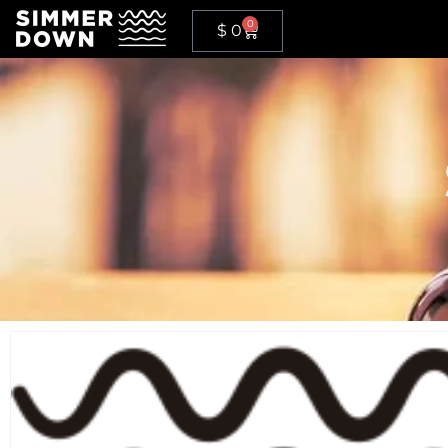
0
$
0